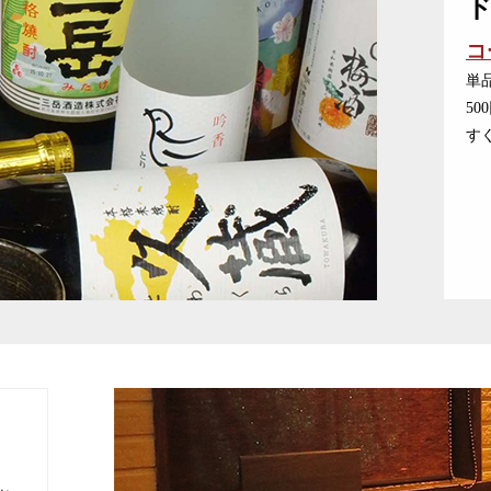
コ
単
5
す