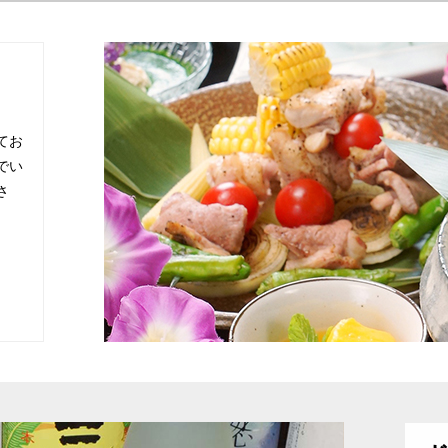
てお
でい
さ