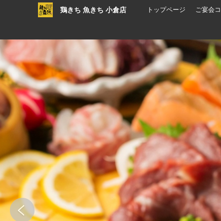
鶏きち 魚きち 小倉店
トップページ
ご宴会コ