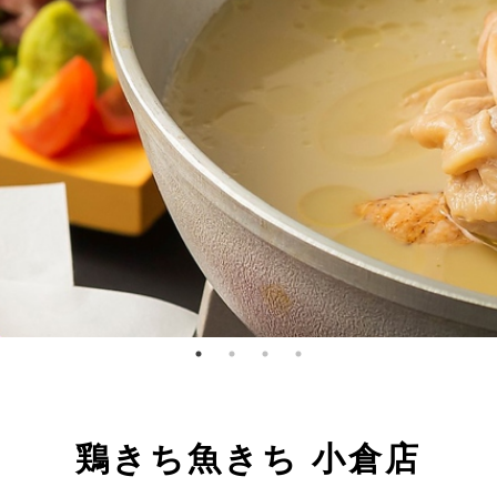
鶏きち魚きち 小倉店